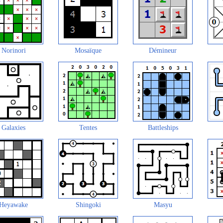
Norinori
Mosaïque
Démineur
Galaxies
Tentes
Battleships
Heyawake
Shingoki
Masyu