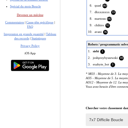
6.
quad
102
Spécial du mois Boucle
7.
dkxxznxxx
33
Devenez un mécène
8.
martosss
102
Commentaires
|
Casse-tête spécifique
|
9.
chihiro
92
FAQ
10.
avani
36
Impression en grande quantité
|
Tableau
des records
|
Statistiques
Robots / programmatic solve
Privacy Policy
1.
siebi
1
iOS App
2.
joshprzybyszewski
18
3.
exabyte_bot
3
* MO3 - Moyenne de 3. La moyen
AO5 - Moyenne de 5. La moyenne 
AO12 - Moyenne de 12. La moyenn
Vous avez besoin d'être connec
Chercher votre classement dan