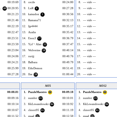
00:19.69
8.
cecile
00:24.80
8.
--- vide ---
.
00:20.95
9.
LuR
00:27.28
9.
--- vide ---
48
6
00:21.23
10.
katsudon
00:30.56
10.
--- vide ---
1
00:21.46
11.
Ramana71
00:32.13
11.
--- vide ---
00:22.19
12.
ljp4444
00:35.17
12.
--- vide ---
00:22.47
13.
Azalia
00:35.42
13.
--- vide ---
00:23.51
14.
Enoz3
00:36.79
14.
--- vide ---
17
00:23.59
15.
Yyf丶Alan
00:37.47
15.
--- vide ---
12
00:23.84
16.
Wolverine
00:40.14
16.
--- vide ---
18
00:24.06
17.
rurijj
00:40.76
17.
--- vide ---
00:24.21
18.
Balbara
00:49.79
18.
--- vide ---
00:25.99
19.
EthrDemon
00:51.41
19.
--- vide ---
00:27.28
20.
Ilse
01:00.44
20.
--- vide ---
28
AO5
AO12
00:08.81
1.
PuzzleMaestro
00:09.18
1.
PuzzleMaestro
99
99
00:09.16
2.
numbrr
00:10.01
2.
numbrr
322
322
00:10.14
3.
KkLewandowski
00:10.92
3.
KkLewandowski
84
84
00:10.67
4.
cknori95
00:11.19
4.
cknori95
65
65
00:11.52
5.
quad
00:12.59
5.
quad
102
102