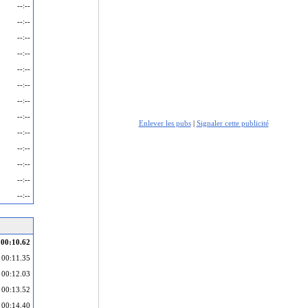
--:--
--:--
--:--
--:--
--:--
--:--
--:--
--:--
Enlever les pubs
|
Signaler cette publicité
--:--
--:--
--:--
--:--
--:--
00:10.62
00:11.35
00:12.03
00:13.52
00:14.40