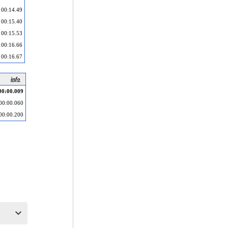
00:14.49
00:15.40
00:15.53
00:16.66
00:16.67
info
00:00.009
00:00.060
00:00.200