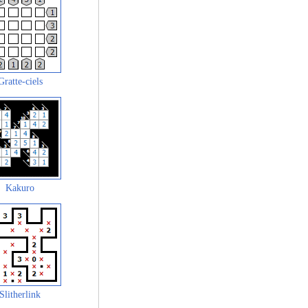
Gratte-ciels
Kakuro
Slitherlink