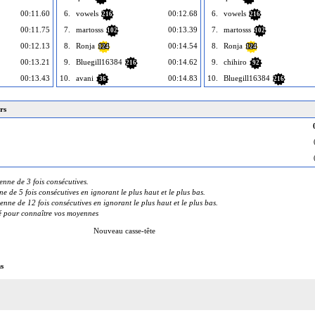
00:11.60
6.
vowels
00:12.68
6.
vowels
216
216
00:11.75
7.
martosss
00:13.39
7.
martosss
102
102
00:12.13
8.
Ronja
00:14.54
8.
Ronja
124
124
00:13.21
9.
Bluegill16384
00:14.62
9.
chihiro
216
92
00:13.43
10.
avani
00:14.83
10.
Bluegill16384
36
216
rs
ne de 3 fois consécutives.
de 5 fois consécutives en ignorant le plus haut et le plus bas.
e de 12 fois consécutives en ignorant le plus haut et le plus bas.
té pour connaître vos moyennes
Nouveau casse-tête
s