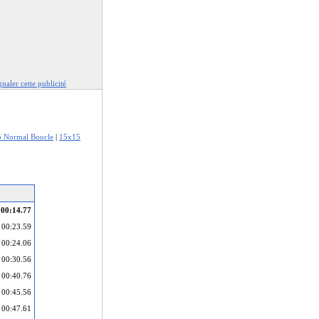
gnaler cette publicité
 Normal Boucle
|
15x15
00:14.77
00:23.59
00:24.06
00:30.56
00:40.76
00:45.56
00:47.61