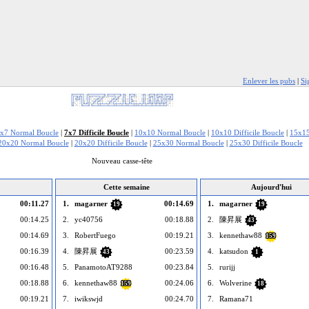
Enlever les pubs
|
Si
x7 Normal Boucle
|
7x7 Difficile Boucle
|
10x10 Normal Boucle
|
10x10 Difficile Boucle
|
15x15
20x20 Normal Boucle
|
20x20 Difficile Boucle
|
25x30 Normal Boucle
|
25x30 Difficile Boucle
Nouveau casse-tête
Cette semaine
Aujourd'hui
00:11.27
1.
magarner
00:14.69
1.
magarner
19
19
00:14.25
2.
yc40756
00:18.88
2.
陳昇展
43
00:14.69
3.
RobertFuego
00:19.21
3.
kennethaw88
159
00:16.39
4.
陳昇展
00:23.59
4.
katsudon
43
1
00:16.48
5.
PanamotoAT9288
00:23.84
5.
rurijj
00:18.88
6.
kennethaw88
00:24.06
6.
Wolverine
159
18
00:19.21
7.
iwikswjd
00:24.70
7.
Ramana71