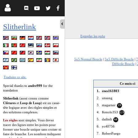
Slitherlink
Epingler les pubs
5x5 Normal Boucle
|
5x5 Difficile Boucle
|
7
Difficile Boucle
|
Traduire ce site.
Ce mois-ci
Special thanks to
andre999
for the
translation
1.
enes161803
2.
unsung
Slitherlink
(aussi connu comme
Clôtures
et
Loop de Loop
) est un casse-
3.
magarner
19
tête logique avec des règles simples et
des solutions complexes.
4.
Kenolo353
123
5.
dailinli
60
Les règles
sont simples. Vous devez
tracer des lignes entre les points pour
6.
yc40756
former une boucle unique sans croiser ni
7.
RobertFuego
faire de branche. Les nombres indiquent