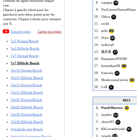
combien de lignes entourent chaque
8.
wangsq
29
case.
9.
YouCannotOutrunDeeps..
Cliquez à gauche (droit pour les
gauchers) entre deux points pour les
10.
Oshca
15
connecter. Cliquez à droite pour marquer
une X.
11.
cecile
12.
qobi
240
Tutoriel vidéo
Cacher les règles
13.
Oryn
182
5x5 Normal Boucle
14.
iwikswjd
5x5 Difficile Boucle
15.
陳昇展
43
7x7 Normal Boucle
16.
PanamotoAT9288
7x7 Difficile Boucle
17.
kennethaw88
159
10x10 Normal Boucle
18.
francolq
11
10x10 Difficile Boucle
19.
MushroomsCavern
118
15x15 Normal Boucle
20.
LuR
6
15x15 Difficile Boucle
20x20 Normal Boucle
MO3
20x20 Difficile Boucle
1.
PuzzleMaestro
99
25x30 Normal Boucle
2.
numbrr
322
25x30 Difficile Boucle
3.
cknori95
65
4.
KkLewandowski
Spécial du jour Boucle
84
5.
vowels
Spécial de la semaine Boucle
216