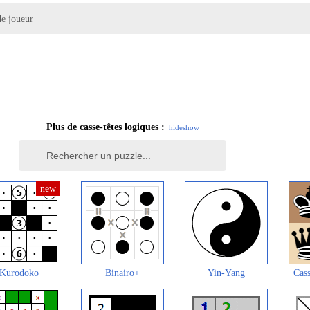
e joueur
Plus de casse-têtes logiques :
hide
show
Kurodoko
Binairo+
Yin-Yang
Cass