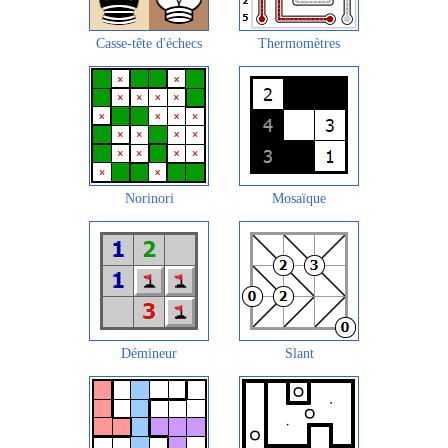
Casse-tête d'échecs
Thermomètres
Norinori
Mosaïque
Démineur
Slant