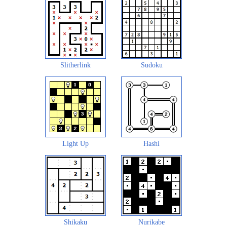
Slitherlink
Sudoku
Light Up
Hashi
Shikaku
Nurikabe