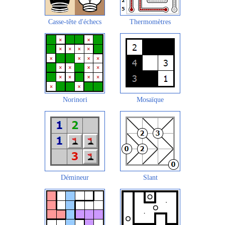
Casse-tête d'échecs
Thermomètres
Norinori
Mosaïque
Démineur
Slant